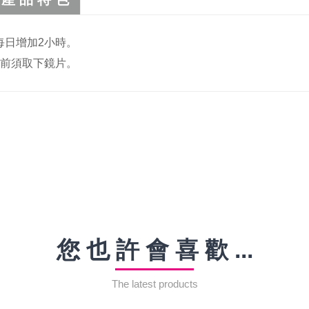
每日增加2小時。
寢前須取下鏡片。
您 也 許 會 喜 歡 ...
The latest products