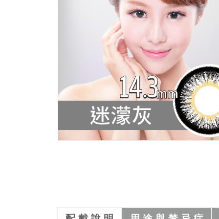
配 戴 說 明
用 途 與 禁 忌 症