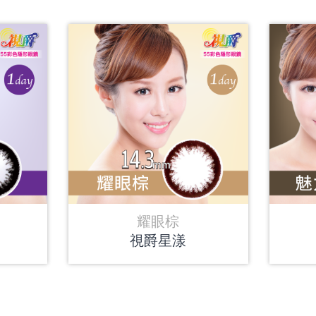
耀眼棕
視爵星漾