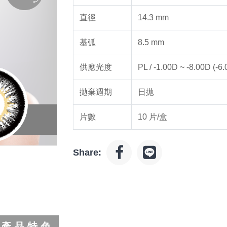
直徑
14.3 mm
基弧
8.5 mm
供應光度
PL / -1.00D ~ -8.00D (
拋棄週期
日拋
片數
10 片/盒
Share:
產 品 特 色