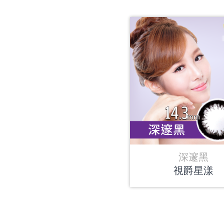
深邃黑
視爵星漾