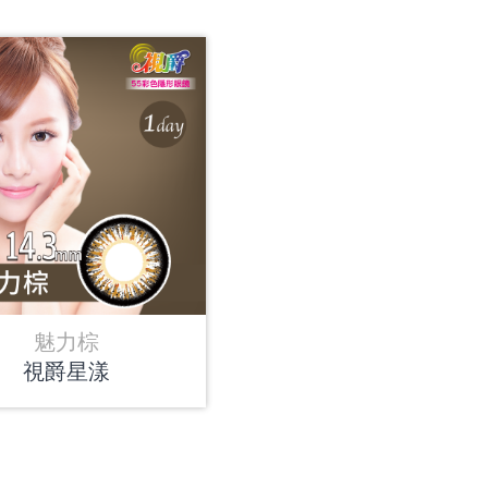
魅力棕
視爵星漾